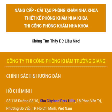
NÂNG CẤP - CẢI TẠO PHÒNG KHÁM NHA KHOA
THIẾT KẾ PHÒNG KHÁM NHA KHOA
THI CÔNG PHÒNG KHÁM NHA KHOA
Không Tìm Thấy Dữ Liệu Nào!
TƯ VẤN - PHÁP LÝ PHÒNG KHÁM NHA K
CHÍNH SÁCH & HƯỚNG DẪN
HỒ CHÍ MINH
Số 118 Đường Số 10,
Khu Cityland Park Hills
, 18 Phan Văn Trị,
CÔNG TY THI CÔNG PHÒNG KHÁM TRƯỜN
Phường Gò Vấp, TP. Hồ Chí Minh, Việt Nam