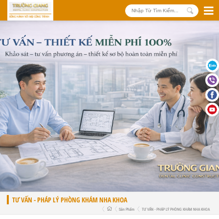
ĐỒNG HÀNH VỚI MỌI CÔNG TRÌNH