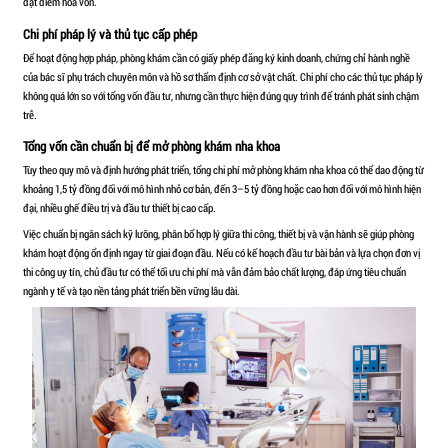
Chi phí thuê hoặc đầu tư mặt bằng
Khi tìm hiểu mở phòng khám nha khoa cần bao nhiêu tiền, yếu tố đầ
mặt bằng. Nếu thuê mặt bằng tại khu vực trung tâm thành phố, chi
đến hơn một trăm triệu đồng mỗi tháng tùy vị trí và diện tích. Với
mức giá sẽ thấp hơn nhưng vẫn cần đảm bảo diện tích tối thiểu th
Ngoài tiền thuê, chủ đầu tư còn phải đặt cọc từ 3–6 tháng và chi t
mua mặt bằng riêng thì số vốn bỏ ra sẽ lớn hơn rất nhiều nhưng đổi 
thuộc vào chủ cho thuê.
Chi phí thiết kế và thi công phòng khám
Thiết kế và thi công là khoản đầu tư quan trọng quyết định tính 
cấp phép hoạt động. Một phòng khám cơ bản từ 1–2 ghế nha khoa 
động từ vài trăm triệu đến hơn một tỷ đồng tùy mức độ hoàn thiện
Chi phí này bao gồm thi công trần, sàn, tường, hệ thống điện – nư