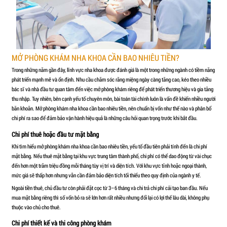
Mở phòng khám nha khoa cần bao nhiêu tiền
là thắc mắc chung củ
đầu tư và kinh doanh trong lĩnh vực chăm sóc răng miệng. Đây là
cao và ổn định, tuy nhiên cũng đòi hỏi mức vốn ban đầu không n
hoạt động theo quy định. Vậy thực tế mở phòng khám nha khoa cầ
hành ổn định, đúng chuẩn và tối ưu chi phí? Trong bài viết dưới
PHÒNG KHÁM TRƯỜNG GIANG tìm hiểu chi tiết từng hạng mục đầ
hợp lý và những lưu ý quan trọng giúp bạn chuẩn bị tài chính hiệu 