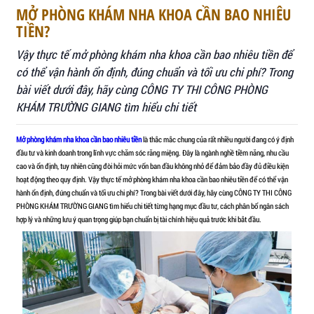
MỞ PHÒNG KHÁM NHA KHOA CẦN BAO
TIỀN?
Vậy thực tế mở phòng khám nha khoa cần bao nhiê
có thể vận hành ổn định, đúng chuẩn và tối ưu chi 
bài viết dưới đây, hãy cùng CÔNG TY THI CÔNG P
TIN TỨC & KIẾN THỨC
KHÁM TRƯỜNG GIANG tìm hiểu chi tiết