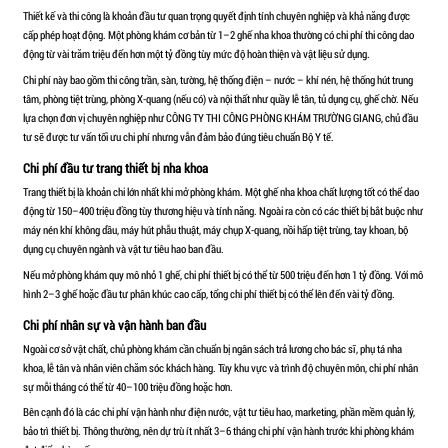
MỞ PHÒNG KHÁM NHA KHOA CẦN BAO NH
Trong những năm gần đây, lĩnh vực nha khoa được đánh giá là m
phát triển mạnh mẽ và ổn định. Nhu cầu chăm sóc răng miệng ngà
bác sĩ và nhà đầu tư quan tâm đến việc mở phòng khám riêng để p
thu nhập. Tuy nhiên, bên cạnh yếu tố chuyên môn, bài toán tài chí
băn khoăn. Mở phòng khám nha khoa cần bao nhiêu tiền, nên chuẩ
chi phí ra sao để đảm bảo vận hành hiệu quả là những câu hỏi qua