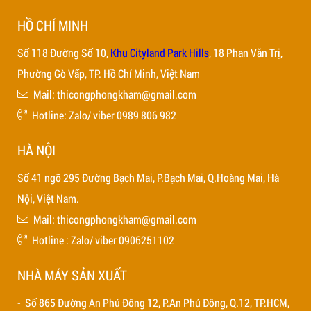
được ấn tượng tốt với khách hàng ngay từ những ngày đầu hoạt 
HỒ CHÍ MINH
Mở phòng khám nha khoa cần bao nhiêu tiền sẽ phụ thuộc vào quy 
Số 118 Đường Số 10,
Khu Cityland Park Hills
, 18 Phan Văn Trị,
và mức độ trang bị thiết bị hiện đại, thường dao động từ khoảng 1,
Phường Gò Vấp, TP. Hồ Chí Minh, Việt Nam
điều quan trọng không chỉ là số vốn bỏ ra mà còn nằm ở việc lựa c
Mail: thicongphongkham@gmail.com
tín để tối ưu chi phí và đảm bảo đạt chuẩn ngay từ đầu. Với kinh
DỰ TOÁN CHI PHÍ THI CÔNG NHA KHOA TRỌN GÓI 2026
Hotline: Zalo/ viber 0989 806 982
nghiệp,
CÔNG TY THI CÔNG PHÒNG KHÁM TRƯỜNG GIANG
là l
KẾT KHÔNG PHÁT SINH
tư xây dựng phòng khám an toàn, chất lượng và phát triển bền vữn
HÀ NỘI
Tham khảo:
https://thicongphongkham.com/thi-cong-phong-kham
Số 41 ngõ 295 Đường Bạch Mai, P.Bạch Mai, Q.Hoàng Mai, Hà
luong
Nội, Việt Nam.
Mail: thicongphongkham@gmail.com
Hotline : Zalo/ viber 0906251102
NHÀ MÁY SẢN XUẤT
- Số 865 Đường An Phú Đông 12, P.An Phú Đông, Q.12, TP.HCM,