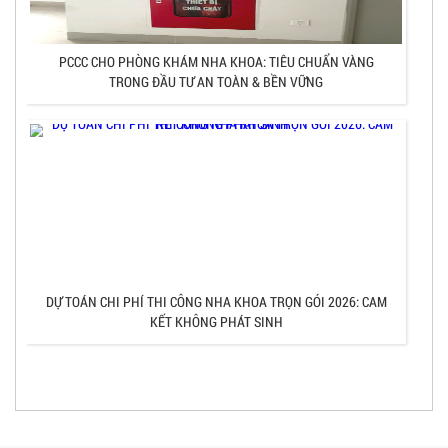
Hệ thống nước cần đảm bảo nguồn nước sạch riêng biệt cho ghế 
chuẩn và dễ bảo trì. Hệ thống khí nén và hút trung tâm phải đượ
hiệu suất hoạt động và hạn chế tiếng ồn. Thi công hệ thống kỹ thu
đoạn điều trị và tiềm ẩn nguy cơ mất an toàn.
Đảm bảo tiêu chuẩn phòng X-quang và an toàn bức x
Nếu phòng khám có lắp đặt máy chụp X-quang, việc thi công phòn
tiêu chuẩn an toàn bức xạ. Tường và cửa cần có lớp chì bảo vệ the
biển cảnh báo rõ ràng.
Việc thi công đúng tiêu chuẩn không chỉ bảo vệ bệnh nhân mà cò
nhân viên y tế làm việc lâu dài trong môi trường có tia bức xạ.
Hệ thống xử lý nước thải và rác thải y tế
Một yếu tố quan trọng khác là hệ thống xử lý chất thải y tế. Nướ
lý trước khi xả ra môi trường. Rác thải y tế phải được phân loại đú