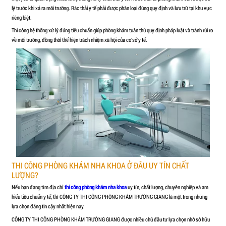
Việc chuẩn bị ngân sách kỹ lưỡng, phân bổ hợp lý giữa thi công, th
khám hoạt động ổn định ngay từ giai đoạn đầu. Nếu có kế hoạch đ
thi công uy tín, chủ đầu tư có thể tối ưu chi phí mà vẫn đảm bảo 
ngành y tế và tạo nền tảng phát triển bền vững lâu dài.