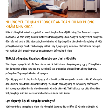
tâm, phòng tiệt trùng, phòng X-quang (nếu có) và nội thất như quầy
lựa chọn đơn vị chuyên nghiệp như CÔNG TY THI CÔNG PHÒN
tư sẽ được tư vấn tối ưu chi phí nhưng vẫn đảm bảo đúng tiêu ch
Chi phí đầu tư trang thiết bị nha khoa
Trang thiết bị là khoản chi lớn nhất khi mở phòng khám. Một ghế n
động từ 150–400 triệu đồng tùy thương hiệu và tính năng. Ngoài r
máy nén khí không dầu, máy hút phẫu thuật, máy chụp X-quang, nồi
dụng cụ chuyên ngành và vật tư tiêu hao ban đầu.
Nếu mở phòng khám quy mô nhỏ 1 ghế, chi phí thiết bị có thể từ 5
hình 2–3 ghế hoặc đầu tư phân khúc cao cấp, tổng chi phí thiết bị
Chi phí nhân sự và vận hành ban đầu
Ngoài cơ sở vật chất, chủ phòng khám cần chuẩn bị ngân sách trả 
khoa, lễ tân và nhân viên chăm sóc khách hàng. Tùy khu vực và t