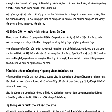
sự mỗi tháng có thể từ 40–100 triệu đồng hoặc hơn.
Bên cạnh đó là các chi phí vận hành như điện nước, vật tư tiêu h
bảo trì thiết bị. Thông thường, nên dự trù ít nhất 3–6 tháng chi p
đạt điểm hòa vốn.
Chi phí pháp lý và thủ tục cấp phép
Để hoạt động hợp pháp, phòng khám cần có giấy phép đăng ký ki
của bác sĩ phụ trách chuyên môn và hồ sơ thẩm định cơ sở vật chấ
không quá lớn so với tổng vốn đầu tư, nhưng cần thực hiện đúng 
trễ.
Tổng vốn cần chuẩn bị để mở phòng khám nha khoa
Tùy theo quy mô và định hướng phát triển, tổng chi phí mở phòng
khoảng 1,5 tỷ đồng đối với mô hình nhỏ cơ bản, đến 3–5 tỷ đồng 
đại, nhiều ghế điều trị và đầu tư thiết bị cao cấp.