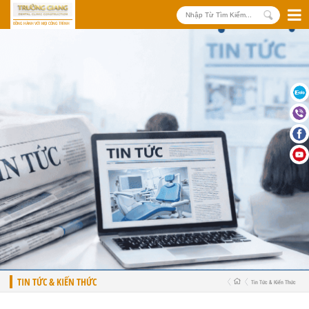
ĐỒNG HÀNH VỚI MỌI CÔNG TRÌNH