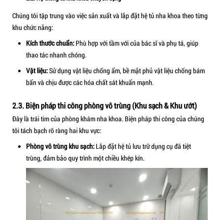
Thi công lễ tân phòng khám nha khoa OZE
Khu chờ:
Sử dụng
sofa nha khoa
cao cấp, bố trí khoa họ
không gian thoáng đãng. Vật liệu được ưu tiên là loại dễ 
chống bám khuẩn, phù hợp với môi trường y tế.