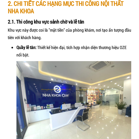
Thi công nha khoa oze tây mỗ
1. TỔNG QUAN DỰ ÁN THI CÔNG PHÒNG K
Tên dự án:
Phòng khám Nha khoa OZE.
Địa chỉ:
35 Tây Mỗ, Nam Từ Liêm, Hà Nội.
Hạng mục thực hiện:
Thi công trọn gói nội thất, khu chứ
thống phòng vô trùng chuẩn Bộ Y tế.
Đơn vị thực hiện:
thicongphongkham.com.
2. CHI TIẾT CÁC HẠNG MỤC THI CÔNG NỘI
NHA KHOA
2.1. Thi công khu vực sảnh chờ và lễ tân