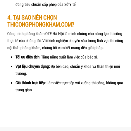
Tủ phòng vô trùng khu sạch phòng khám nha kho
Phòng vô trùng khu ướt:
Yêu cầu kỹ thuật cao về hệ thố
nước và chống thấm tuyệt đối. Bố trí bồn rửa và máy run
âm hợp lý để tránh lây nhiễm chéo.