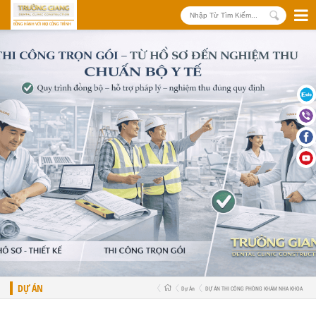
ĐỒNG HÀNH VỚI MỌI CÔNG TRÌNH