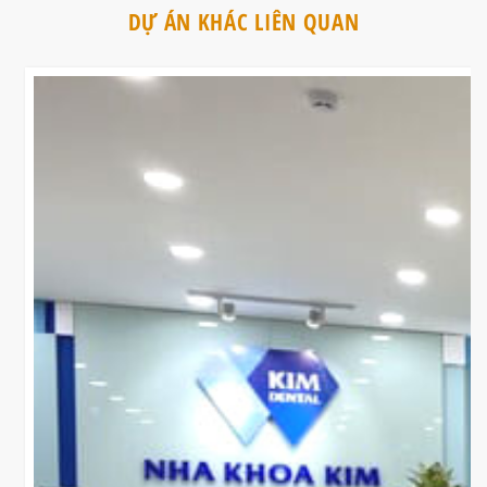
Tủ phòng vô trùng khu ướt phòng khám nha kho
3. QUY TRÌNH VÀ BIỆN PHÁP THI CÔNG PHÒNG KHÁM NHA 
OZE
Để dự án hoàn thiện đúng tiến độ và đạt chất lượng cao nhất,
áp dụng quy trình nghiêm ngặt:
Khảo sát & Lập kế hoạch:
Phân tích mặt bằng thực tế tạ
để đưa ra phương án bố trí điện, nước ngầm chính xác c
Thi công cuốn chiếu:
Thực hiện dứt điểm từng hạng mục
bụi bẩn và sai sót phát sinh.
Kiểm soát chất lượng:
Nghiệm thu nội bộ từng giai đoạn 
phần hoàn thiện, lắp đặt thiết bị).
Bàn giao & Bảo hành:
Đảm bảo phòng khám vận hành tr