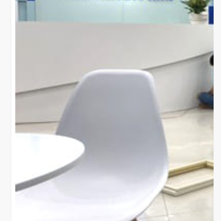
đúng tiêu chuẩn cấp phép của Sở Y tế.
4. TẠI SAO NÊN CHỌN
THICONGPHONGKHAM.COM?
Công trình phòng khám OZE Hà Nội là minh chứng cho năng l
thực tế của chúng tôi. Với kinh nghiệm chuyên sâu trong lĩnh 
nội thất phòng khám, chúng tôi cam kết mang đến giải pháp:
Tối ưu diện tích:
Tăng năng suất làm việc của bác sĩ.
Vật liệu chuyên dụng:
Độ bền cao, chuẩn y khoa và thân
trường.
Giá thành trực tiếp:
Làm việc trực tiếp với xưởng thi côn
trung gian.