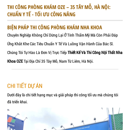
THI CÔNG PHÒNG KHÁM OZE – 35 TÂY MỖ, HÀ N
CHUẨN Y TẾ - TỐI ƯU CÔNG NĂNG
BIỆN PHÁP THI CÔNG PHÒNG KHÁM NHA KHOA
Chuyên Nghiệp Không Chỉ Dừng Lại Ở Tính Thẩm Mỹ Mà Còn 
DỰ ÁN
Ứng Khắt Khe Các Tiêu Chuẩn Y Tế Và Luồng Vận Hành Của B
Chúng Tôi Tự Hào Là Đơn Vị Trực Tiếp
Thiết Kế Và Thi Công 
Khoa OZE
Tại Địa Chỉ 35 Tây Mỗ, Nam Từ Liêm, Hà Nội.