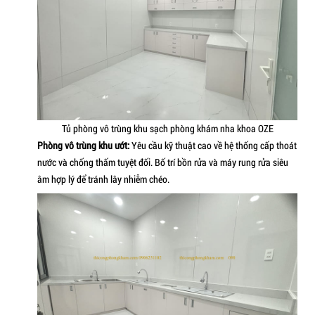
Khu chờ lễ tân nha khoa phòng khám OZE
2.2. Hệ thống tủ nha khoa chuyên dụng
Chúng tôi tập trung vào việc sản xuất và lắp đặt hệ tủ nha kh
khu chức năng:
Kích thước chuẩn:
Phù hợp với tầm với của bác sĩ và phụ
thao tác nhanh chóng.
Vật liệu:
Sử dụng vật liệu chống ẩm, bề mặt phủ vật liệ
bẩn và chịu được các hóa chất sát khuẩn mạnh.
2.3. Biện pháp thi công phòng vô trùng (Khu sạch & K
Đây là trái tim của phòng khám nha khoa. Biện pháp thi côn
tôi tách bạch rõ ràng hai khu vực: