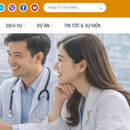
DỊCH VỤ
DỰ ÁN
TIN TỨC & SỰ KIỆN