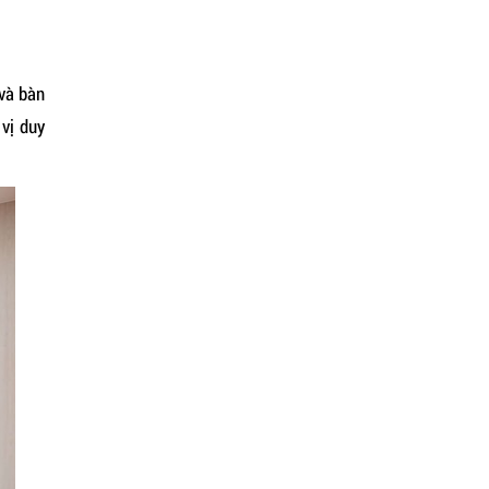
Cải Tạo Phòng Khám Nha Khoa:
Giải Pháp Nâng Cấp Đúng Chuẩn
Sở Y Tế
 và bàn
 vị duy
THIẾT KẾ PHÒNG KHÁM NHA
KHOA – ƯU TIÊN CÔNG NĂNG, ĐẠT
CHUẨN THẨM ĐỊNH, DỄ MỞ RỘNG,
PHÙ HỢP NGÂN SÁCH