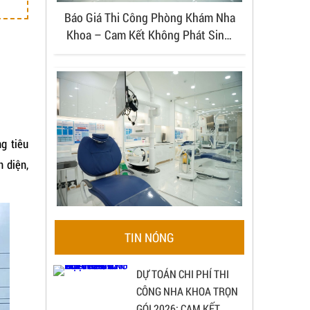
Báo Giá Thi Công Phòng Khám Nha
Khoa – Cam Kết Không Phát Sinh,
Đúng Tiến Độ.
g tiêu
 diện,
Thi Công Nha Khoa Trọn Gói: Giải
TIN NÓNG
Pháp Tối Ưu, Đúng Chuẩn Bộ Y Tế
DỰ TOÁN CHI PHÍ THI
CÔNG NHA KHOA TRỌN
GÓI 2026: CAM KẾT