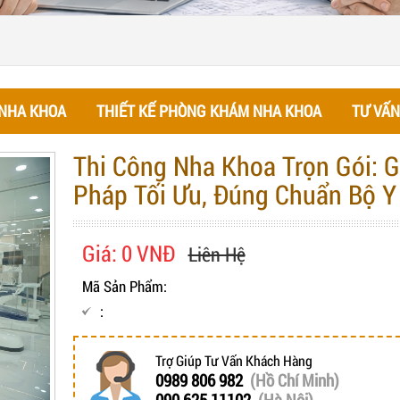
 NHA KHOA
THIẾT KẾ PHÒNG KHÁM NHA KHOA
TƯ VẤN
Thi Công Nha Khoa Trọn Gói: G
Pháp Tối Ưu, Đúng Chuẩn Bộ Y
Giá: 0 VNĐ
Liên Hệ
Mã Sản Phẩm:
:
Trợ Giúp Tư Vấn Khách Hàng
0989 806 982
(Hồ Chí Minh)
090 625 11102
(Hà Nội)