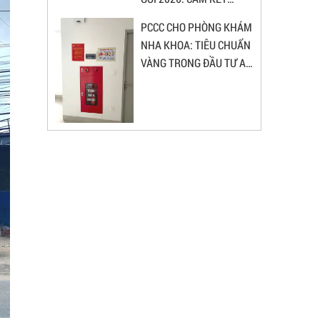
KHÔNG PHÁT SINH
PCCC CHO PHÒNG KHÁM
NHA KHOA: TIÊU CHUẨN
VÀNG TRONG ĐẦU TƯ AN
TOÀN & BỀN VỮNG
Sửa Chữa Phòng Vô Trùng Nha
Khoa Chuẩn Sở Y Tế: Giải Pháp An
Toàn & Bền Vững