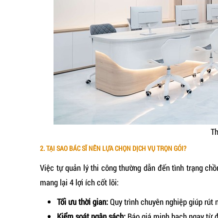
Th
2. TẠI SAO BÁC SĨ NÊN LỰA CHỌN DỊCH VỤ TRỌN GÓI?
Việc tự quản lý thi công thường dẫn đến tình trạng chồ
mang lại 4 lợi ích cốt lõi:
Tối ưu thời gian:
Quy trình chuyên nghiệp giúp rút
Kiểm soát ngân sách:
Báo giá minh bạch ngay từ đầ