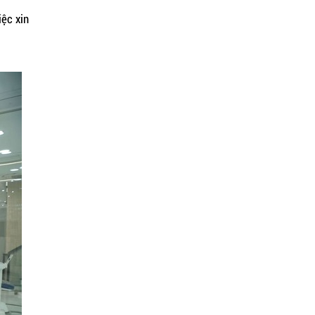
iệc xin
THI CÔNG PHÒNG KHÁM NHA
KHOA CAO CẤP: CHUYÊN NGHIỆP
– CHUẨN Y KHOA