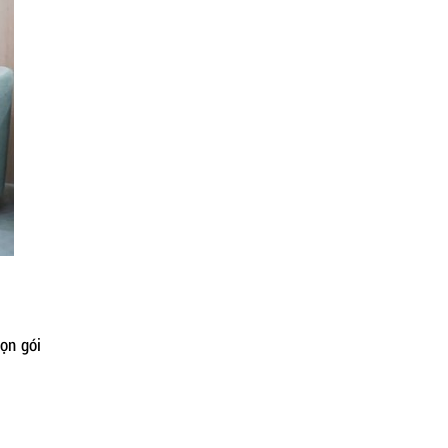
QUY TRÌNH THI CÔNG PHÒNG
KHÁM NHA KHOA – LÀM ĐÚNG
NGAY TỪ ĐẦU ĐỂ KHÔNG PHẢI
SỬA VỀ SAU
rọn gói