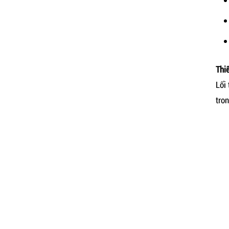
Thi
Lối
tro