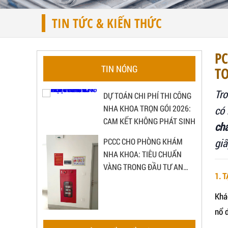
TIN TỨC & KIẾN THỨC
P
TIN NÓNG
T
Tro
DỰ TOÁN CHI PHÍ THI CÔNG
NHA KHOA TRỌN GÓI 2026:
có 
CAM KẾT KHÔNG PHÁT SINH
ch
PCCC CHO PHÒNG KHÁM
giấ
NHA KHOA: TIÊU CHUẨN
VÀNG TRONG ĐẦU TƯ AN
1. 
TOÀN & BỀN VỮNG
Khá
nổ 