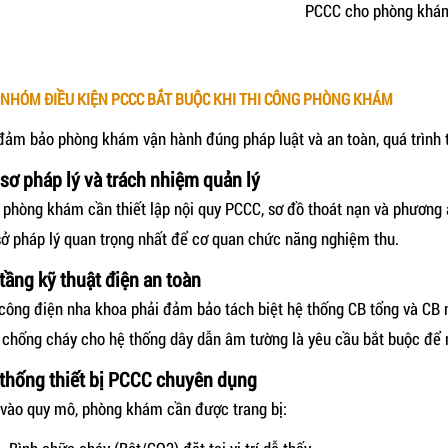
PCCC cho phòng khá
4 NHÓM ĐIỀU KIỆN PCCC BẮT BUỘC KHI THI CÔNG PHÒNG KHÁM
đảm bảo phòng khám vận hành đúng pháp luật và an toàn, quá trình thi
sơ pháp lý và trách nhiệm quản lý
 phòng khám cần thiết lập nội quy PCCC, sơ đồ thoát nạn và phương 
sở pháp lý quan trọng nhất để cơ quan chức năng nghiệm thu.
tầng kỹ thuật điện an toàn
 công điện nha khoa phải đảm bảo tách biệt hệ thống CB tổng và CB n
u chống cháy cho hệ thống dây dẫn âm tường là yêu cầu bắt buộc để 
thống thiết bị PCCC chuyên dụng
 vào quy mô, phòng khám cần được trang bị: