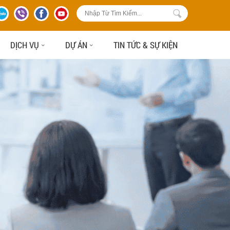
DỊCH VỤ
DỰ ÁN
TIN TỨC & SỰ KIỆN