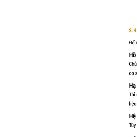
2. 
Để 
Hồ 
Chủ
cơ 
Hạ 
Thi
liệ
Hệ 
Tùy