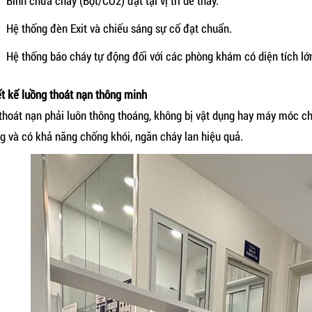
Bình chữa cháy (Bột/CO2) đặt tại vị trí dễ thấy.
Hệ thống đèn Exit và chiếu sáng sự cố đạt chuẩn.
Hệ thống báo cháy tự động đối với các phòng khám có diện tích lớ
ết kế luồng thoát nạn thông minh
 thoát nạn phải luôn thông thoáng, không bị vật dụng hay máy móc c
ng và có khả năng chống khói, ngăn cháy lan hiệu quả.