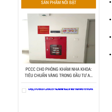
SẢN PHẨM NỔI BẬT
PCCC CHO PHÒNG KHÁM NHA KHOA:
TIÊU CHUẨN VÀNG TRONG ĐẦU TƯ AN
TOÀN & BỀN VỮNG