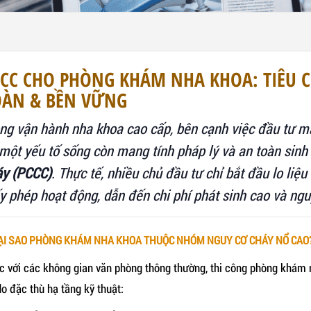
CCC CHO PHÒNG KHÁM NHA KHOA: TIÊU 
OÀN & BỀN VỮNG
ng vận hành nha khoa cao cấp, bên cạnh việc đầu tư m
một yếu tố sống còn mang tính pháp lý và an toàn sinh
áy (PCCC)
. Thực tế, nhiều chủ đầu tư chỉ bắt đầu lo liệ
y phép hoạt động, dẫn đến chi phí phát sinh cao và ngu
TẠI SAO PHÒNG KHÁM NHA KHOA THUỘC NHÓM NGUY CƠ CHÁY NỔ CAO
c với các không gian văn phòng thông thường, thi công phòng khám n
do đặc thù hạ tầng kỹ thuật: